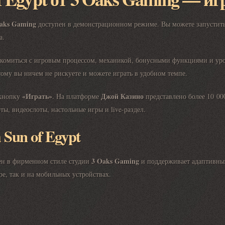
aks Gaming
доступен в демонстрационном режиме. Вы можете запустить
а.
акомиться с игровым процессом, механикой, бонусными функциями и уро
тому вы ничем не рискуете и можете играть в удобном темпе.
«Играть»
Джой Казино
 кнопку
. На платформе
представлено более 10 00
ты, видеослоты, настольные игры и live-раздел.
Sun of Egypt
3 Oaks Gaming
н в фирменном стиле студии
и поддерживает адаптивный
ре, так и на мобильных устройствах.