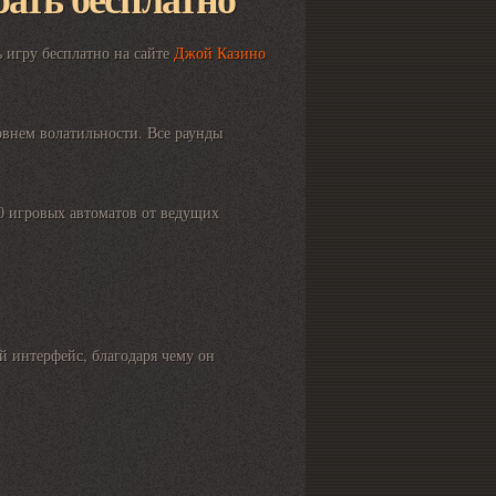
 игру бесплатно на сайте
Джой Казино
внем волатильности. Все раунды
0 игровых автоматов от ведущих
 интерфейс, благодаря чему он