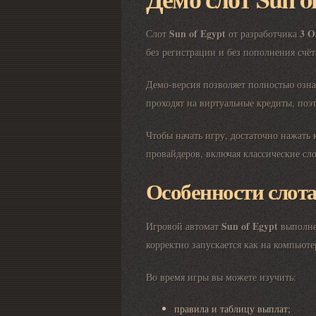
Sun of Egypt
3 O
Слот
от разработчика
без регистрации и без пополнения счёт
Демо-версия позволяет полностью озн
проходят на виртуальные кредиты, поэ
Чтобы начать игру, достаточно нажать
провайдеров, включая классические сло
Особенности слота 
Sun of Egypt
Игровой автомат
выполне
корректно запускается как на компьюте
Во время игры вы можете изучить:
правила и таблицу выплат;