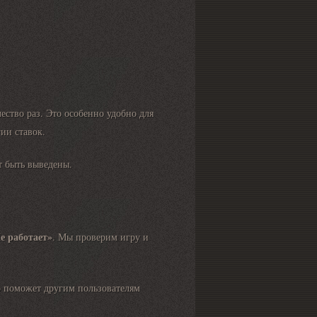
ство раз. Это особенно удобно для
ии ставок.
т быть выведены.
е работает»
. Мы проверим игру и
 поможет другим пользователям