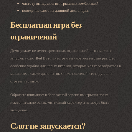
частоту выпадения выигрышных комбинаций;
поведение слота на длинной дистанции.
Бесплатная игра без
ограничений
Демо-режим не имеет временных ограничений — вы можете
Red Baron
запускать слот
неограниченное количество раз. Это
особенно удобно для новых игроков, которые хотят разобраться в
механике, а также для опытных пользователей, тестирующих
стратегии ставок.
Обратите внимание: в бесплатной версии выигрыши носят
исключительно ознакомительный характер и не могут быть
выведены.
Слот не запускается?