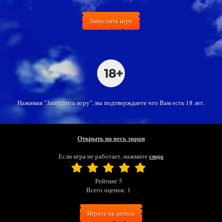
Запустить игру
Нажимая "Запустить игру", вы подтверждаете что Вам есть 18 лет.
Открыть на весь экран
сюда
Если игра не работает, нажмите
Рейтинг
5
Всего оценок:
1
Играть на деньги