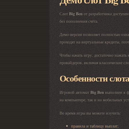
Big Ben
Слот
от разработчика
доступен
без пополнения счёта.
Демо-версия позволяет полностью озн
проходят на виртуальные кредиты, поэ
Чтобы начать игру, достаточно нажать
провайдеров, включая классические сло
Особенности слота
Big Ben
Игровой автомат
выполнен в ф
на компьютере, так и на мобильных уст
Во время игры вы можете изучить:
правила и таблицу выплат;