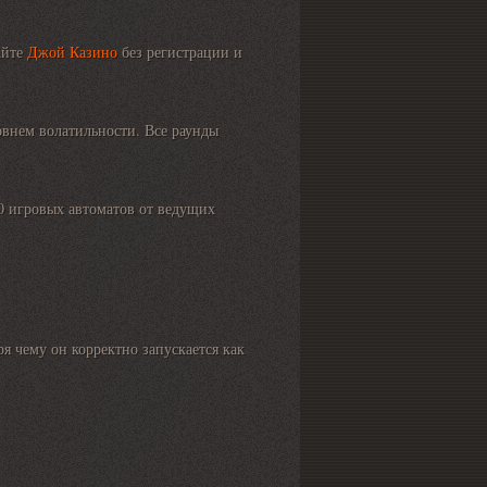
айте
Джой Казино
без регистрации и
внем волатильности. Все раунды
0 игровых автоматов от ведущих
я чему он корректно запускается как