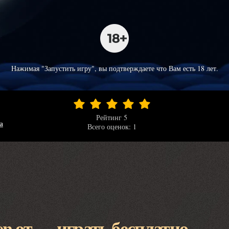
Нажимая "Запустить игру", вы подтверждаете что Вам есть 18 лет.
Рейтинг
5
а
Всего оценок:
1
en от — играть бесплатно