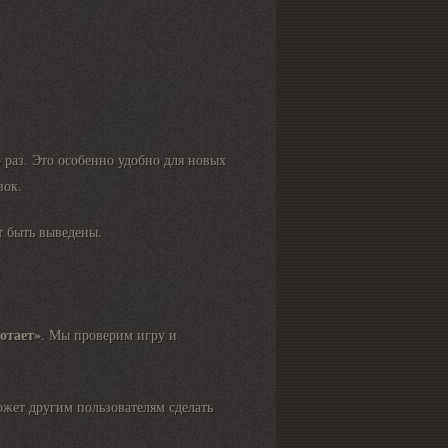
 раз. Это особенно удобно для новых
вок.
т быть выведены.
отает»
. Мы проверим игру и
жет другим пользователям сделать