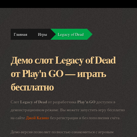
Главная
Игры
Legacy of Dead
Демо слот Legacy of Dead
от Play'n GO — играть
бесплатно
Legacy of Dead
Play'n GO
Слот
от разработчика
доступен в
демонстрационном режиме. Вы можете запустить игру бесплатно
на сайте
Джой Казино
без регистрации и без пополнения счёта.
Демо-версия позволяет полностью ознакомиться с игровым