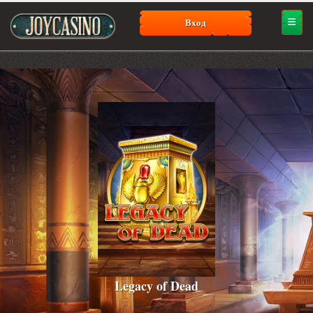
Вход
Legacy of Dead