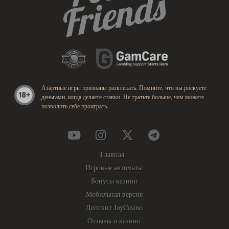
Азартные игры призваны развлекать. Помните, что вы рискуете
деньгами, когда делаете ставки. Не тратьте больше, чем можете
позволить себе проиграть.
Главная
Игровые автоматы
Бонусы казино
Мобильная версия
Депозит JoyCasino
Отзывы о казино