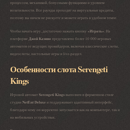
процессом, механикой, бонусными функциями и уровнем
волатильности. Все раунды проходят на виртуальные кредиты,
поэтому вы ничем не рискуете и можете играть в удобном темпе.
«Играть»
Чтобы начать игру, достаточно нажать кнопку
. На
Джой Казино
платформе
представлено более 10 000 игровых
автоматов от ведущих провайдеров, включая классические слоты,
видеослоты, настольные игры и live-раздел.
Особенности слота Serengeti
Kings
Serengeti Kings
Игровой автомат
выполнен в фирменном стиле
NetEnt Deluxe
студии
и поддерживает адаптивный интерфейс,
благодаря чему он корректно запускается как на компьютере, так и
на мобильных устройствах.