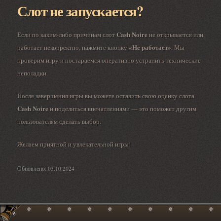
Слот не запускается?
Cash Noire
Если по каким-либо причинам слот
не открывается или
«Не работает»
работает некорректно, нажмите кнопку
. Мы
проверим игру и постараемся оперативно устранить технические
неполадки.
После завершения игры вы можете оставить свою оценку слота
Cash Noire
и поделиться впечатлениями — это поможет другим
пользователям сделать выбор.
Желаем приятной и увлекательной игры!
Обновлено:
03.10.2024