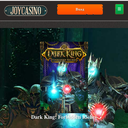
Вход
Dark King: Forbidden Riches