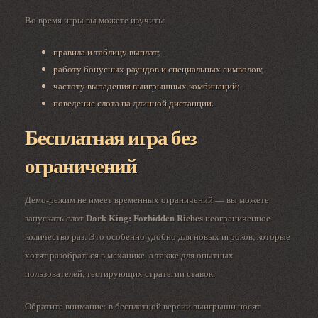
Во время игры вы можете изучить:
правила и таблицу выплат;
работу бонусных раундов и специальных символов;
частоту выпадения выигрышных комбинаций;
поведение слота на длинной дистанции.
Бесплатная игра без
ограничений
Демо-режим не имеет временных ограничений — вы можете
Dark King: Forbidden Riches
запускать слот
неограниченное
количество раз. Это особенно удобно для новых игроков, которые
хотят разобраться в механике, а также для опытных
пользователей, тестирующих стратегии ставок.
Обратите внимание: в бесплатной версии выигрыши носят