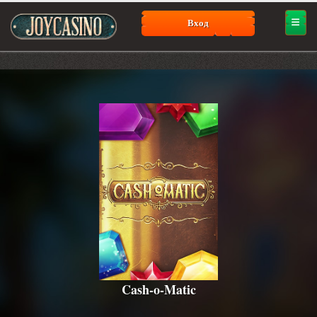
Вход
Cash-o-Matic