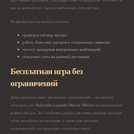
адаптивный интерфейс, благодаря чему он корректно запускается
как на компьютере, так и на мобильных устройствах.
Во время игры вы можете изучить:
правила и таблицу выплат;
работу бонусных раундов и специальных символов;
частоту выпадения выигрышных комбинаций;
поведение слота на длинной дистанции.
Бесплатная игра без
ограничений
Демо-режим не имеет временных ограничений — вы можете
Fairytale Legends: Mirror Mirror
запускать слот
неограниченное
количество раз. Это особенно удобно для новых игроков, которые
хотят разобраться в механике, а также для опытных
пользователей, тестирующих стратегии ставок.