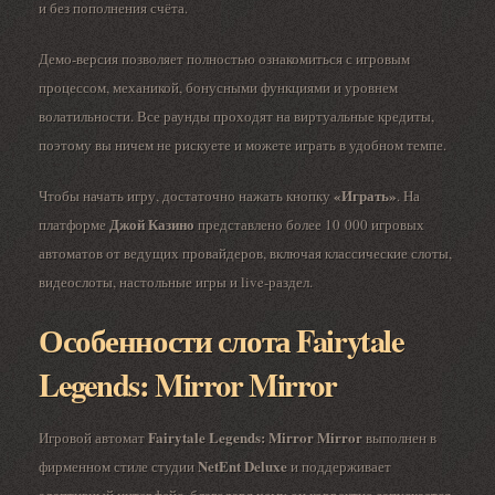
и без пополнения счёта.
Демо-версия позволяет полностью ознакомиться с игровым
процессом, механикой, бонусными функциями и уровнем
волатильности. Все раунды проходят на виртуальные кредиты,
поэтому вы ничем не рискуете и можете играть в удобном темпе.
«Играть»
Чтобы начать игру, достаточно нажать кнопку
. На
Джой Казино
платформе
представлено более 10 000 игровых
автоматов от ведущих провайдеров, включая классические слоты,
видеослоты, настольные игры и live-раздел.
Особенности слота Fairytale
Legends: Mirror Mirror
Fairytale Legends: Mirror Mirror
Игровой автомат
выполнен в
NetEnt Deluxe
фирменном стиле студии
и поддерживает