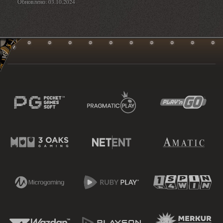
Обновлено:
03.10.2024