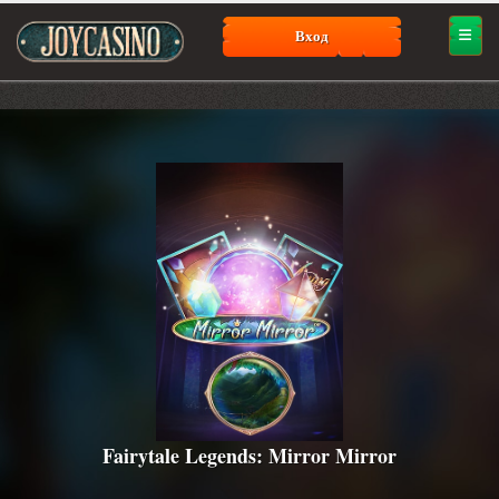
Вход
Fairytale Legends: Mirror Mirror