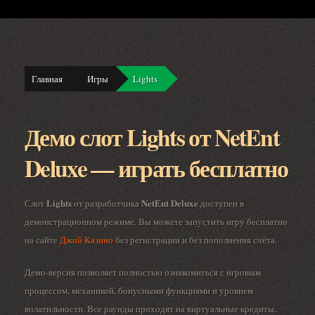
Главная
Игры
Lights
Демо слот Lights от NetEnt
Deluxe — играть бесплатно
Lights
NetEnt Deluxe
Слот
от разработчика
доступен в
демонстрационном режиме. Вы можете запустить игру бесплатно
на сайте
Джой Казино
без регистрации и без пополнения счёта.
Демо-версия позволяет полностью ознакомиться с игровым
процессом, механикой, бонусными функциями и уровнем
волатильности. Все раунды проходят на виртуальные кредиты,