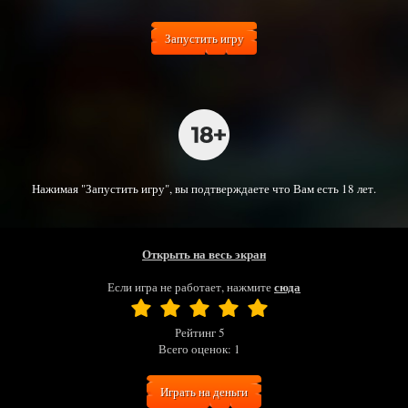
Запустить игру
Нажимая "Запустить игру", вы подтверждаете что Вам есть 18 лет.
Открыть на весь экран
сюда
Если игра не работает, нажмите
Рейтинг
5
Всего оценок:
1
Играть на деньги