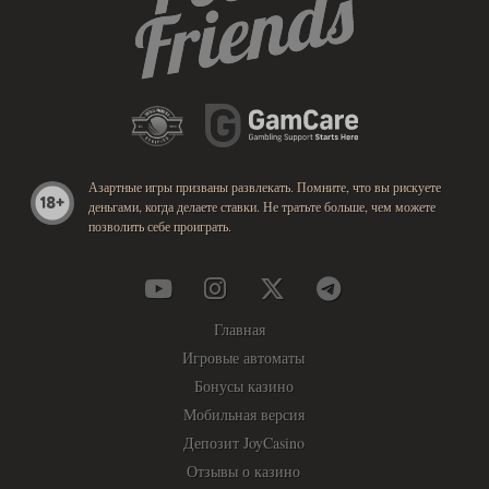
Азартные игры призваны развлекать. Помните, что вы рискуете
деньгами, когда делаете ставки. Не тратьте больше, чем можете
позволить себе проиграть.
Главная
Игровые автоматы
Бонусы казино
Мобильная версия
Депозит JoyCasino
Отзывы о казино