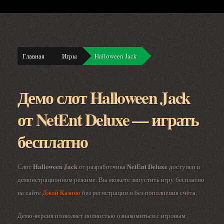
Главная
Игры
Halloween Jack
Демо слот Halloween Jack
от NetEnt Deluxe — играть
бесплатно
Halloween Jack
NetEnt Deluxe
Слот
от разработчика
доступен в
демонстрационном режиме. Вы можете запустить игру бесплатно
на сайте
Джой Казино
без регистрации и без пополнения счёта.
Демо-версия позволяет полностью ознакомиться с игровым