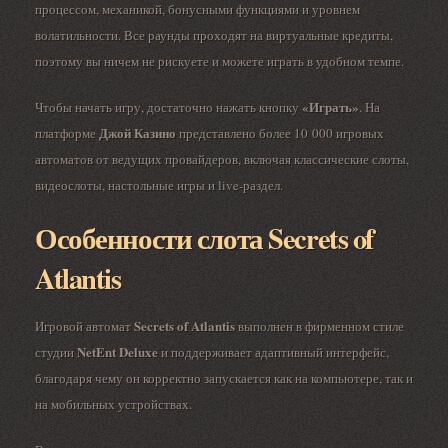
процессом, механикой, бонусными функциями и уровнем
волатильности. Все раунды проходят на виртуальные кредиты,
поэтому вы ничем не рискуете и можете играть в удобном темпе.
«Играть»
Чтобы начать игру, достаточно нажать кнопку
. На
Джой Казино
платформе
представлено более 10 000 игровых
автоматов от ведущих провайдеров, включая классические слоты,
видеослоты, настольные игры и live-раздел.
Особенности слота Secrets of
Atlantis
Secrets of Atlantis
Игровой автомат
выполнен в фирменном стиле
NetEnt Deluxe
студии
и поддерживает адаптивный интерфейс,
благодаря чему он корректно запускается как на компьютере, так и
на мобильных устройствах.