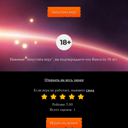
Запустить игру
Нажимая "Запустить игру", вы подтверждаете что Вам есть 18 лет.
Открыть на весь экран
сюда
Если игра не работает, нажмите
Рейтинг
5.00
Всего оценок:
1
Играть на деньги