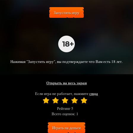
Запустить игру
Нажимая "Запустить игру", вы подтверждаете что Вам есть 18 лет.
Открыть на весь экран
сюда
Если игра не работает, нажмите
Рейтинг
5
Всего оценок:
1
Играть на деньги