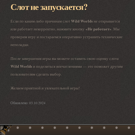
Слот не запускается?
Wild Worlds
Если по каким-либо причинам слот
не открывается
«Не работает»
или работает некорректно, нажмите кнопку
. Мы
проверим игру и постараемся оперативно устранить технические
неполадки.
После завершения игры вы можете оставить свою оценку слота
Wild Worlds
и поделиться впечатлениями — это поможет другим
пользователям сделать выбор.
Желаем приятной и увлекательной игры!
Обновлено:
03.10.2024