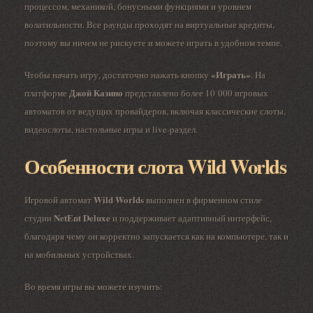
процессом, механикой, бонусными функциями и уровнем
волатильности. Все раунды проходят на виртуальные кредиты,
поэтому вы ничем не рискуете и можете играть в удобном темпе.
«Играть»
Чтобы начать игру, достаточно нажать кнопку
. На
Джой Казино
платформе
представлено более 10 000 игровых
автоматов от ведущих провайдеров, включая классические слоты,
видеослоты, настольные игры и live-раздел.
Особенности слота Wild Worlds
Wild Worlds
Игровой автомат
выполнен в фирменном стиле
NetEnt Deluxe
студии
и поддерживает адаптивный интерфейс,
благодаря чему он корректно запускается как на компьютере, так и
на мобильных устройствах.
Во время игры вы можете изучить: