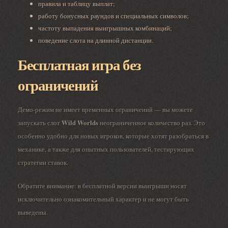
правила и таблицу выплат;
работу бонусных раундов и специальных символов;
частоту выпадения выигрышных комбинаций;
поведение слота на длинной дистанции.
Бесплатная игра без
ограничений
Демо-режим не имеет временных ограничений — вы можете
Wild Worlds
запускать слот
неограниченное количество раз. Это
особенно удобно для новых игроков, которые хотят разобраться в
механике, а также для опытных пользователей, тестирующих
стратегии ставок.
Обратите внимание: в бесплатной версии выигрыши носят
исключительно ознакомительный характер и не могут быть
выведены.