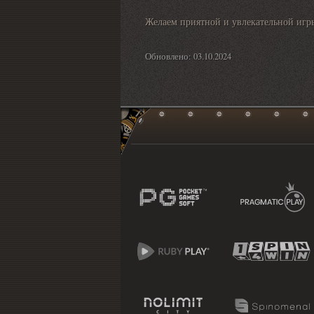
Желаем приятной и увлекательной игр
Обновлено:
03.10.2024