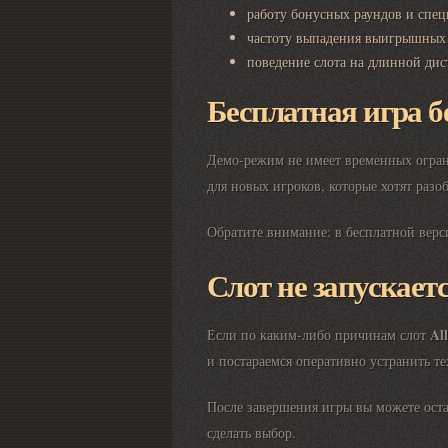
работу бонусных раундов и спе
частоту выпадения выигрышных
поведение слота на длинной дис
Бесплатная игра б
Демо-режим не имеет временных огра
для новых игроков, которые хотят разо
Обратите внимание: в бесплатной вер
Слот не запускает
Al
Если по каким-либо причинам слот
и постараемся оперативно устранить т
После завершения игры вы можете ост
сделать выбор.