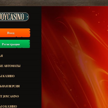
Вход
Регистрация
АЯ
ЫЕ АВТОМАТЫ
Ы КАЗИНО
ЬНАЯ ВЕРСИЯ
Т JOYCASINO
Ы О КАЗИНО