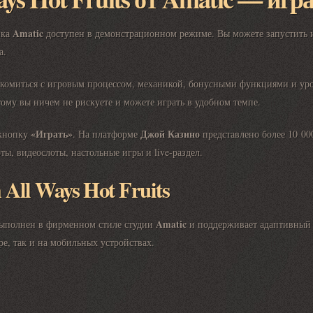
Amatic
ика
доступен в демонстрационном режиме. Вы можете запустить и
а.
акомиться с игровым процессом, механикой, бонусными функциями и уро
тому вы ничем не рискуете и можете играть в удобном темпе.
«Играть»
Джой Казино
 кнопку
. На платформе
представлено более 10 00
ты, видеослоты, настольные игры и live-раздел.
All Ways Hot Fruits
Amatic
ыполнен в фирменном стиле студии
и поддерживает адаптивный 
ре, так и на мобильных устройствах.