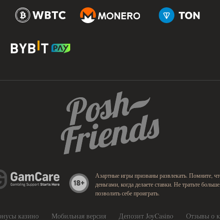
Азартные игры призваны развлекать. Помните, чт
деньгами, когда делаете ставки. Не тратьте больш
позволить себе проиграть.
онусы казино
Мобильная версия
Депозит JoyCasino
Отзывы о к