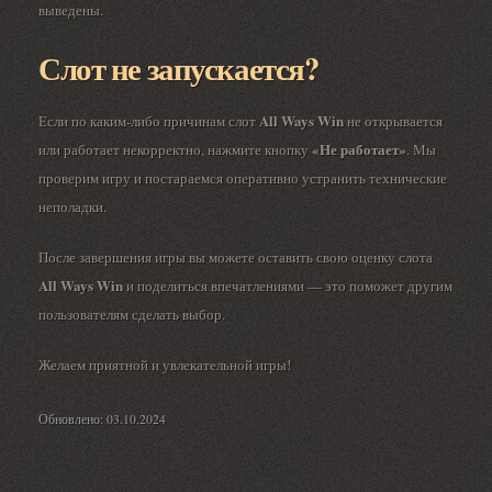
выведены.
Слот не запускается?
All Ways Win
Если по каким-либо причинам слот
не открывается
«Не работает»
или работает некорректно, нажмите кнопку
. Мы
проверим игру и постараемся оперативно устранить технические
неполадки.
После завершения игры вы можете оставить свою оценку слота
All Ways Win
и поделиться впечатлениями — это поможет другим
пользователям сделать выбор.
Желаем приятной и увлекательной игры!
Обновлено:
03.10.2024