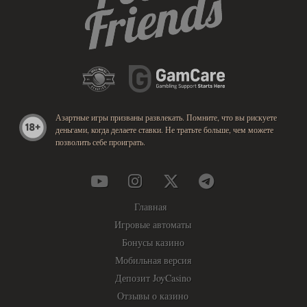
Азартные игры призваны развлекать. Помните, что вы рискуете
деньгами, когда делаете ставки. Не тратьте больше, чем можете
позволить себе проиграть.
Главная
Игровые автоматы
Бонусы казино
Мобильная версия
Депозит JoyCasino
Отзывы о казино