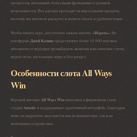
процессом, механикой, бонусными функциями и уровнем
волатильности. Все раунды проходят на виртуальные кредиты,
поэтому вы ничем не рискуете и можете играть в удобном темпе.
«Играть»
Чтобы начать игру, достаточно нажать кнопку
. На
Джой Казино
платформе
представлено более 10 000 игровых
автоматов от ведущих провайдеров, включая классические слоты,
видеослоты, настольные игры и live-раздел.
Особенности слота All Ways
Win
All Ways Win
Игровой автомат
выполнен в фирменном стиле
Amatic
студии
и поддерживает адаптивный интерфейс, благодаря
чему он корректно запускается как на компьютере, так и на
мобильных устройствах.