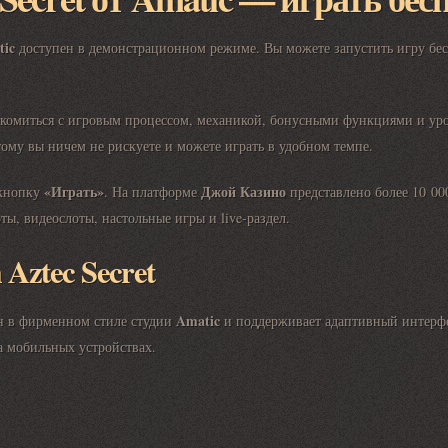
tic
доступен в демонстрационном режиме. Вы можете запустить игру бес
акомиться с игровым процессом, механикой, бонусными функциями и уро
тому вы ничем не рискуете и можете играть в удобном темпе.
«Играть»
Джой Казино
 кнопку
. На платформе
представлено более 10 00
ты, видеослоты, настольные игры и live-раздел.
Aztec Secret
Amatic
 в фирменном стиле студии
и поддерживает адаптивный интерфе
на мобильных устройствах.