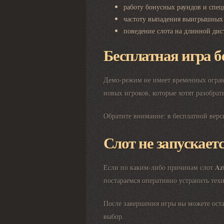
работу бонусных раундов и спе
частоту выпадения выигрышных
поведение слота на длинной дис
Бесплатная игра б
Демо-режим не имеет временных огра
новых игроков, которые хотят разобрат
Обратите внимание: в бесплатной вер
Слот не запускает
Az
Если по каким-либо причинам слот
постараемся оперативно устранить тех
После завершения игры вы можете ост
выбор.