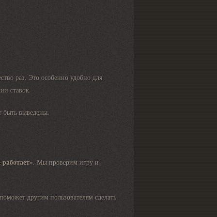
ство раз. Это особенно удобно для
ии ставок.
т быть выведены.
 работает»
. Мы проверим игру и
поможет другим пользователям сделать