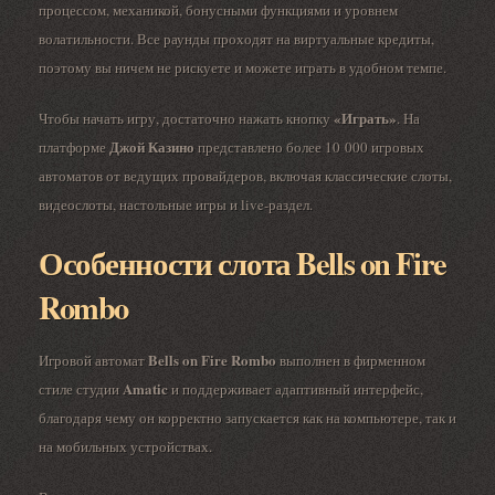
процессом, механикой, бонусными функциями и уровнем
волатильности. Все раунды проходят на виртуальные кредиты,
поэтому вы ничем не рискуете и можете играть в удобном темпе.
«Играть»
Чтобы начать игру, достаточно нажать кнопку
. На
Джой Казино
платформе
представлено более 10 000 игровых
автоматов от ведущих провайдеров, включая классические слоты,
видеослоты, настольные игры и live-раздел.
Особенности слота Bells on Fire
Rombo
Bells on Fire Rombo
Игровой автомат
выполнен в фирменном
Amatic
стиле студии
и поддерживает адаптивный интерфейс,
благодаря чему он корректно запускается как на компьютере, так и
на мобильных устройствах.