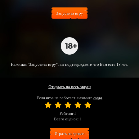
Запустить игру
Нажимая "Запустить игру", вы подтверждаете что Вам есть 18 лет.
Открыть на весь экран
сюда
Если игра не работает, нажмите
Рейтинг
5
Всего оценок:
1
Играть на деньги