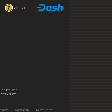
о вы рискуете
е, чем можете
азино
Контакты
Карта сайта