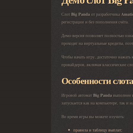
Big Panda
Amati
Слот
от разработчика
регистрации и без пополнения счёта.
Демо-версия позволяет полностью озн
проходят на виртуальные кредиты, поэ
Чтобы начать игру, достаточно нажать
провайдеров, включая классические сло
Особенности слота
Big Panda
Игровой автомат
выполнен 
запускается как на компьютере, так и 
Во время игры вы можете изучить:
правила и таблицу выплат;