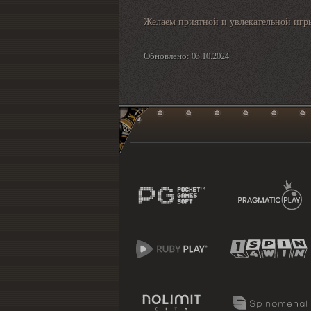
Желаем приятной и увлекательной игр
Обновлено:
03.10.2024