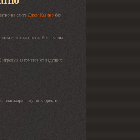
латно на сайте
Джой Казино
без
внем волатильности. Все раунды
0 игровых автоматов от ведущих
, благодаря чему он корректно