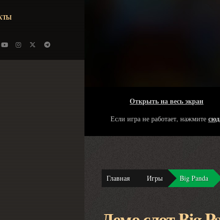
КТЫ
Открыть на весь экран
сюд
Если игра не работает, нажмите
Главная
Игры
Big Panda
Демо слот Big P