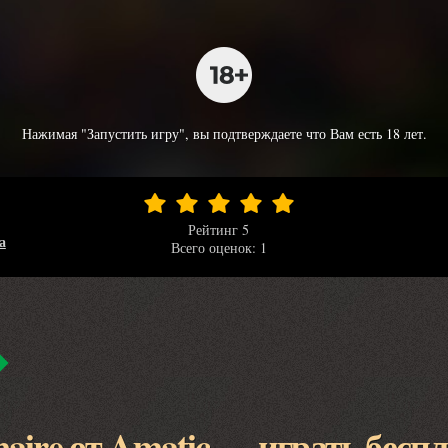
Нажимая "Запустить игру", вы подтверждаете что Вам есть 18 лет.
Рейтинг
5
а
Всего оценок:
1
onaire от Amatic — играть бесп