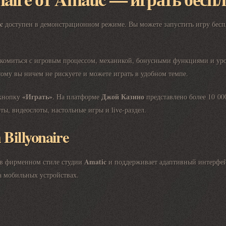
c
доступен в демонстрационном режиме. Вы можете запустить игру бесп
акомиться с игровым процессом, механикой, бонусными функциями и уро
тому вы ничем не рискуете и можете играть в удобном темпе.
«Играть»
Джой Казино
 кнопку
. На платформе
представлено более 10 00
ты, видеослоты, настольные игры и live-раздел.
Billyonaire
Amatic
в фирменном стиле студии
и поддерживает адаптивный интерфейс
на мобильных устройствах.