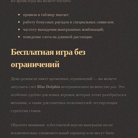
Во время игры вы можете изучить:
правила и таблицу выплат;
работу бонусных раундов и специальных символов;
частоту выпадения выигрышных комбинаций;
поведение слота на длинной дистанции.
Бесплатная игра без
ограничений
Демо-режим не имеет временных ограничений — вы можете
Blue Dolphin
запускать слот
неограниченное количество раз. Это
особенно удобно для новых игроков, которые хотят разобраться в
механике, а также для опытных пользователей, тестирующих
стратегии ставок.
Обратите внимание: в бесплатной версии выигрыши носят
исключительно ознакомительный характер и не могут быть