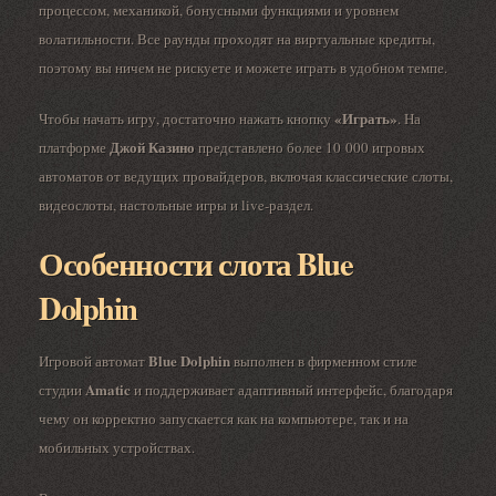
процессом, механикой, бонусными функциями и уровнем
волатильности. Все раунды проходят на виртуальные кредиты,
поэтому вы ничем не рискуете и можете играть в удобном темпе.
«Играть»
Чтобы начать игру, достаточно нажать кнопку
. На
Джой Казино
платформе
представлено более 10 000 игровых
автоматов от ведущих провайдеров, включая классические слоты,
видеослоты, настольные игры и live-раздел.
Особенности слота Blue
Dolphin
Blue Dolphin
Игровой автомат
выполнен в фирменном стиле
Amatic
студии
и поддерживает адаптивный интерфейс, благодаря
чему он корректно запускается как на компьютере, так и на
мобильных устройствах.