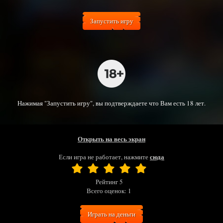
Запустить игру
Нажимая "Запустить игру", вы подтверждаете что Вам есть 18 лет.
Открыть на весь экран
сюда
Если игра не работает, нажмите
Рейтинг
5
Всего оценок:
1
Играть на деньги