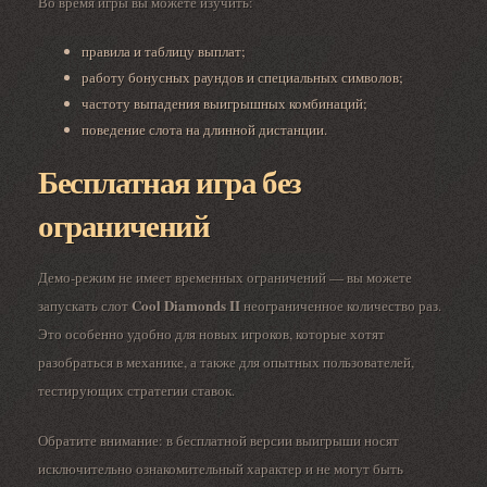
Во время игры вы можете изучить:
правила и таблицу выплат;
работу бонусных раундов и специальных символов;
частоту выпадения выигрышных комбинаций;
поведение слота на длинной дистанции.
Бесплатная игра без
ограничений
Демо-режим не имеет временных ограничений — вы можете
Cool Diamonds II
запускать слот
неограниченное количество раз.
Это особенно удобно для новых игроков, которые хотят
разобраться в механике, а также для опытных пользователей,
тестирующих стратегии ставок.
Обратите внимание: в бесплатной версии выигрыши носят
исключительно ознакомительный характер и не могут быть