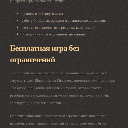
Во время игры вы можете изучить:
правила и таблицу выплат;
работу бонусных раундов и специальных символов;
частоту выпадения выигрышных комбинаций;
поведение слота на длинной дистанции.
Бесплатная игра без
ограничений
Демо-режим не имеет временных ограничений — вы можете
Diamonds on Fire
запускать слот
неограниченное количество раз.
Это особенно удобно для новых игроков, которые хотят
разобраться в механике, а также для опытных пользователей,
тестирующих стратегии ставок.
Обратите внимание: в бесплатной версии выигрыши носят
исключительно ознакомительный характер и не могут быть