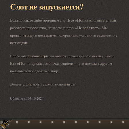
Слот не запускается?
Eye of Ra
Если по каким-либо причинам слот
не открывается или
«Не работает»
работает некорректно, нажмите кнопку
. Мы
проверим игру и постараемся оперативно устранить технические
неполадки.
После завершения игры вы можете оставить свою оценку слота
Eye of Ra
и поделиться впечатлениями — это поможет другим
пользователям сделать выбор.
Желаем приятной и увлекательной игры!
Обновлено:
03.10.2024