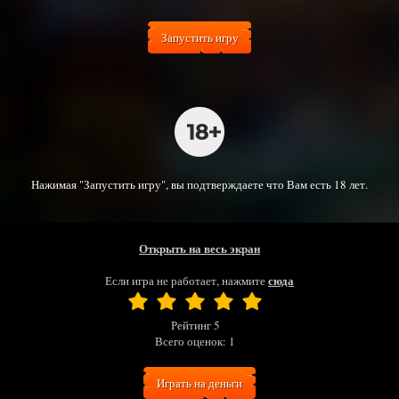
Запустить игру
Нажимая "Запустить игру", вы подтверждаете что Вам есть 18 лет.
Открыть на весь экран
сюда
Если игра не работает, нажмите
Рейтинг
5
Всего оценок:
1
Играть на деньги