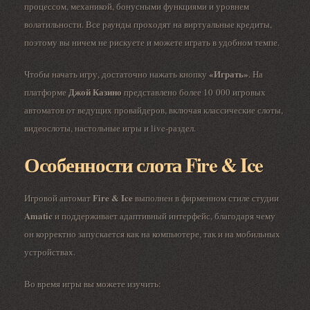
процессом, механикой, бонусными функциями и уровнем
волатильности. Все раунды проходят на виртуальные кредиты,
поэтому вы ничем не рискуете и можете играть в удобном темпе.
«Играть»
Чтобы начать игру, достаточно нажать кнопку
. На
Джой Казино
платформе
представлено более 10 000 игровых
автоматов от ведущих провайдеров, включая классические слоты,
видеослоты, настольные игры и live-раздел.
Особенности слота Fire & Ice
Fire & Ice
Игровой автомат
выполнен в фирменном стиле студии
Amatic
и поддерживает адаптивный интерфейс, благодаря чему
он корректно запускается как на компьютере, так и на мобильных
устройствах.
Во время игры вы можете изучить: