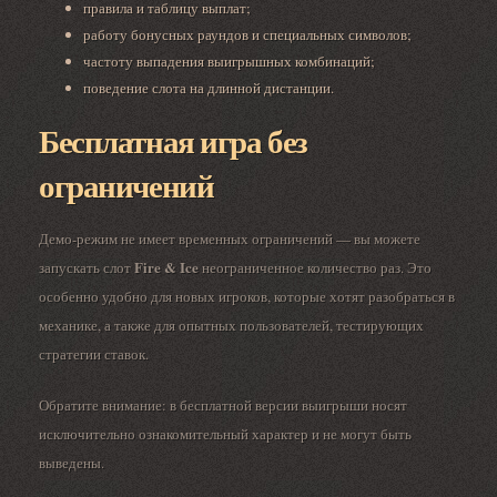
правила и таблицу выплат;
работу бонусных раундов и специальных символов;
частоту выпадения выигрышных комбинаций;
поведение слота на длинной дистанции.
Бесплатная игра без
ограничений
Демо-режим не имеет временных ограничений — вы можете
Fire & Ice
запускать слот
неограниченное количество раз. Это
особенно удобно для новых игроков, которые хотят разобраться в
механике, а также для опытных пользователей, тестирующих
стратегии ставок.
Обратите внимание: в бесплатной версии выигрыши носят
исключительно ознакомительный характер и не могут быть
выведены.