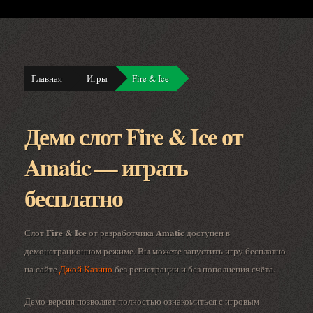
Главная
Игры
Fire & Ice
Демо слот Fire & Ice от
Amatic — играть
бесплатно
Fire & Ice
Amatic
Слот
от разработчика
доступен в
демонстрационном режиме. Вы можете запустить игру бесплатно
на сайте
Джой Казино
без регистрации и без пополнения счёта.
Демо-версия позволяет полностью ознакомиться с игровым