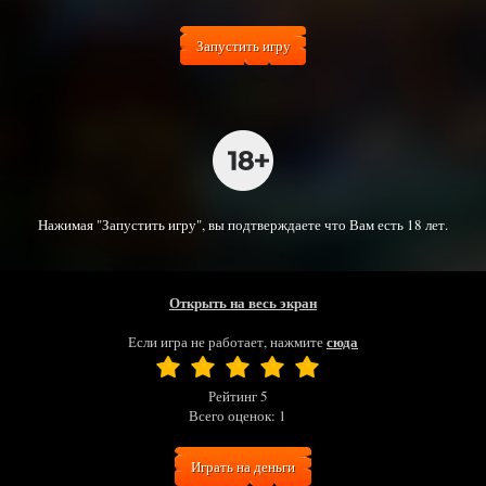
Запустить игру
Нажимая "Запустить игру", вы подтверждаете что Вам есть 18 лет.
Открыть на весь экран
сюда
Если игра не работает, нажмите
Рейтинг
5
Всего оценок:
1
Играть на деньги