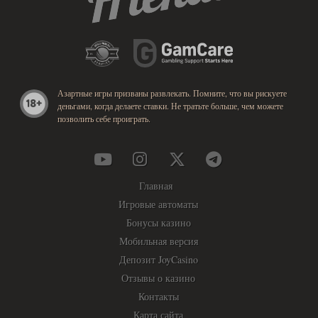
Азартные игры призваны развлекать. Помните, что вы рискуете
деньгами, когда делаете ставки. Не тратьте больше, чем можете
позволить себе проиграть.
Главная
Игровые автоматы
Бонусы казино
Мобильная версия
Депозит JoyCasino
Отзывы о казино
Контакты
Карта сайта