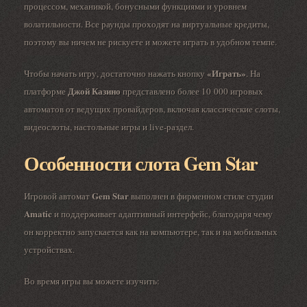
процессом, механикой, бонусными функциями и уровнем
волатильности. Все раунды проходят на виртуальные кредиты,
поэтому вы ничем не рискуете и можете играть в удобном темпе.
«Играть»
Чтобы начать игру, достаточно нажать кнопку
. На
Джой Казино
платформе
представлено более 10 000 игровых
автоматов от ведущих провайдеров, включая классические слоты,
видеослоты, настольные игры и live-раздел.
Особенности слота Gem Star
Gem Star
Игровой автомат
выполнен в фирменном стиле студии
Amatic
и поддерживает адаптивный интерфейс, благодаря чему
он корректно запускается как на компьютере, так и на мобильных
устройствах.
Во время игры вы можете изучить: