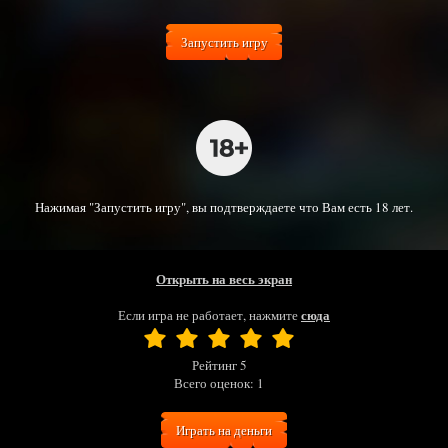
Запустить игру
Нажимая "Запустить игру", вы подтверждаете что Вам есть 18 лет.
Открыть на весь экран
сюда
Если игра не работает, нажмите
Рейтинг
5
Всего оценок:
1
Играть на деньги