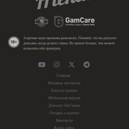
Азартные игры призваны развлекать. Помните, что вы рискуете
деньгами, когда делаете ставки. Не тратьте больше, чем можете
позволить себе проиграть.
Главная
Игровые автоматы
Бонусы казино
Мобильная версия
Депозит JoyCasino
Отзывы о казино
Контакты
Карта сайта