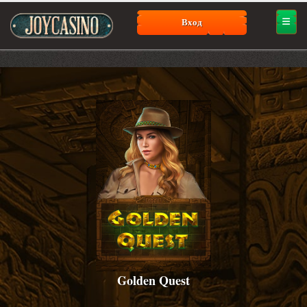
Вход
Golden Quest