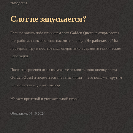
выведены.
Слот не запускается?
Golden Quest
Если по каким-либо причинам слот
не открывается
«Не работает»
или работает некорректно, нажмите кнопку
. Мы
проверим игру и постараемся оперативно устранить технические
неполадки.
После завершения игры вы можете оставить свою оценку слота
Golden Quest
и поделиться впечатлениями — это поможет другим
пользователям сделать выбор.
Желаем приятной и увлекательной игры!
Обновлено:
03.10.2024