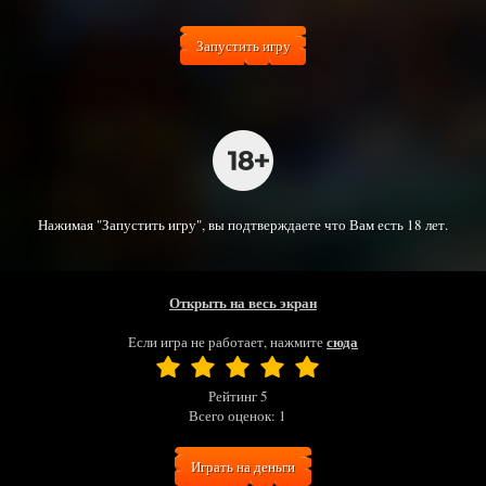
Запустить игру
Нажимая "Запустить игру", вы подтверждаете что Вам есть 18 лет.
Открыть на весь экран
сюда
Если игра не работает, нажмите
Рейтинг
5
Всего оценок:
1
Играть на деньги