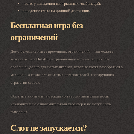
частоту выпадения выигрышных комбинаций;
поведение слота на длинной дистанции.
Бесплатная игра без
ограничений
Демо-режим не имеет временных ограничений — вы можете
Hot 40
запускать слот
неограниченное количество раз. Это
особенно удобно для новых игроков, которые хотят разобраться в
механике, а также для опытных пользователей, тестирующих
стратегии ставок.
Обратите внимание: в бесплатной версии выигрыши носят
исключительно ознакомительный характер и не могут быть
выведены.
Слот не запускается?