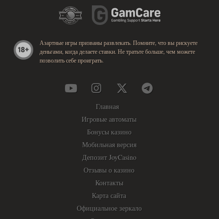
Азартные игры призваны развлекать. Помните, что вы рискуете
деньгами, когда делаете ставки. Не тратьте больше, чем можете
позволить себе проиграть.
Главная
Игровые автоматы
Бонусы казино
Мобильная версия
Депозит JoyCasino
Отзывы о казино
Контакты
Карта сайта
Официальное зеркало