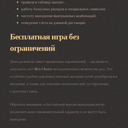
правила и таблицу выплат;
работу бонусных раундов и специальных символов;
частоту выпадения выигрышных комбинаций;
поведение слота на длинной дистанции.
Бесплатная игра без
ограничений
Демо-режим не имеет временных ограничений — вы можете
Hot Choice
запускать слот
неограниченное количество раз. Это
особенно удобно для новых игроков, которые хотят разобраться в
механике, а также для опытных пользователей, тестирующих
стратегии ставок.
Обратите внимание: в бесплатной версии выигрыши носят
исключительно ознакомительный характер и не могут быть
выведены.