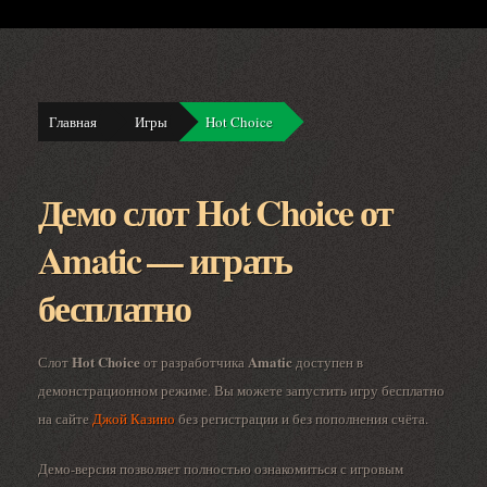
Главная
Игры
Hot Choice
Демо слот Hot Choice от
Amatic — играть
бесплатно
Hot Choice
Amatic
Слот
от разработчика
доступен в
демонстрационном режиме. Вы можете запустить игру бесплатно
на сайте
Джой Казино
без регистрации и без пополнения счёта.
Демо-версия позволяет полностью ознакомиться с игровым