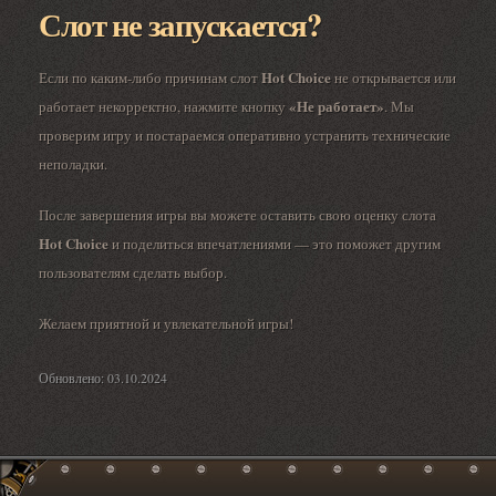
Слот не запускается?
Hot Choice
Если по каким-либо причинам слот
не открывается или
«Не работает»
работает некорректно, нажмите кнопку
. Мы
проверим игру и постараемся оперативно устранить технические
неполадки.
После завершения игры вы можете оставить свою оценку слота
Hot Choice
и поделиться впечатлениями — это поможет другим
пользователям сделать выбор.
Желаем приятной и увлекательной игры!
Обновлено:
03.10.2024