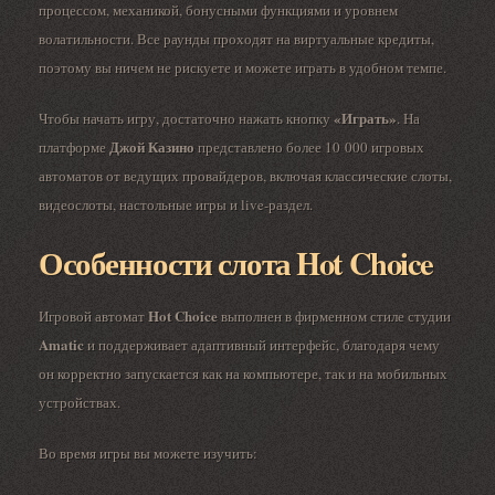
процессом, механикой, бонусными функциями и уровнем
волатильности. Все раунды проходят на виртуальные кредиты,
поэтому вы ничем не рискуете и можете играть в удобном темпе.
«Играть»
Чтобы начать игру, достаточно нажать кнопку
. На
Джой Казино
платформе
представлено более 10 000 игровых
автоматов от ведущих провайдеров, включая классические слоты,
видеослоты, настольные игры и live-раздел.
Особенности слота Hot Choice
Hot Choice
Игровой автомат
выполнен в фирменном стиле студии
Amatic
и поддерживает адаптивный интерфейс, благодаря чему
он корректно запускается как на компьютере, так и на мобильных
устройствах.
Во время игры вы можете изучить: