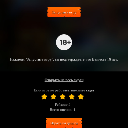
Запустить игру
Нажимая "Запустить игру", вы подтверждаете что Вам есть 18 лет.
Открыть на весь экран
сюда
Если игра не работает, нажмите
Рейтинг
5
Всего оценок:
1
Играть на деньги