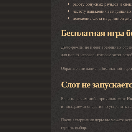
работу бонусных раундов и спе
частоту выпадения выигрышных
поведение слота на длинной дис
Бесплатная игра б
Демо-режим не имеет временных огра
для новых игроков, которые хотят разо
Обратите внимание: в бесплатной вер
Слот не запускает
Ho
Если по каким-либо причинам слот
и постараемся оперативно устранить т
После завершения игры вы можете ост
сделать выбор.