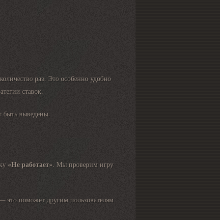
количество раз. Это особенно удобно
атегии ставок.
т быть выведены.
«Не работает»
пку
. Мы проверим игру
— это поможет другим пользователям