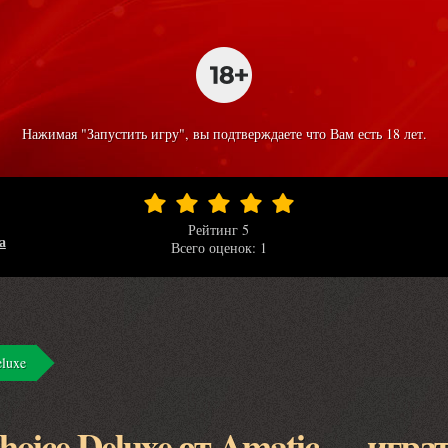
Нажимая "Запустить игру", вы подтверждаете что Вам есть 18 лет.
Рейтинг
5
а
Всего оценок:
1
eluxe
hoice Deluxe от Amatic — игра