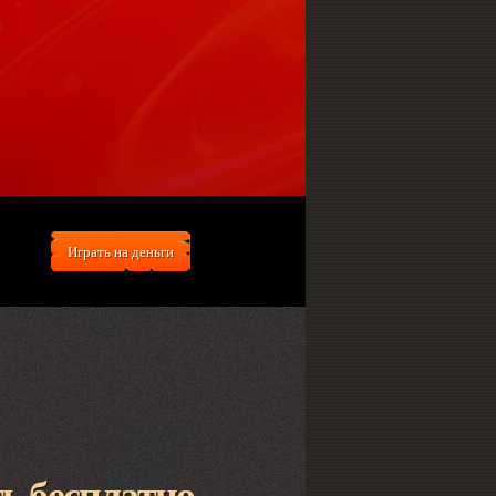
Играть на деньги
ть бесплатно