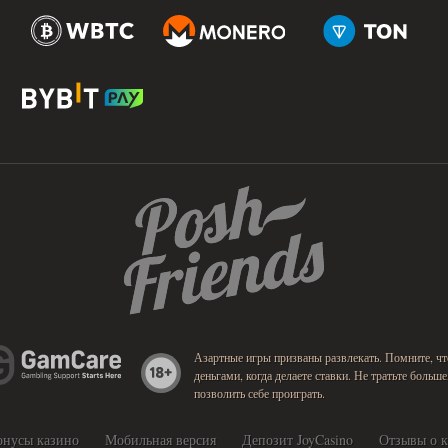
Азартные игры призваны развлекать. Помните, чт
деньгами, когда делаете ставки. Не тратьте больш
позволить себе проиграть.
онусы казино
Мобильная версия
Депозит JoyCasino
Отзывы о к