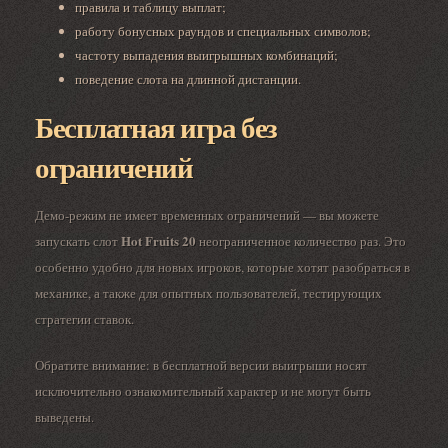
правила и таблицу выплат;
работу бонусных раундов и специальных символов;
частоту выпадения выигрышных комбинаций;
поведение слота на длинной дистанции.
Бесплатная игра без
ограничений
Демо-режим не имеет временных ограничений — вы можете
Hot Fruits 20
запускать слот
неограниченное количество раз. Это
особенно удобно для новых игроков, которые хотят разобраться в
механике, а также для опытных пользователей, тестирующих
стратегии ставок.
Обратите внимание: в бесплатной версии выигрыши носят
исключительно ознакомительный характер и не могут быть
выведены.