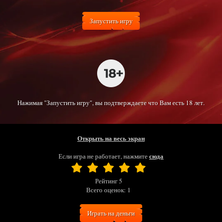
Запустить игру
Нажимая "Запустить игру", вы подтверждаете что Вам есть 18 лет.
Открыть на весь экран
сюда
Если игра не работает, нажмите
Рейтинг
5
Всего оценок:
1
Играть на деньги