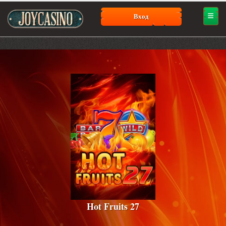
Вход
Hot Fruits 27