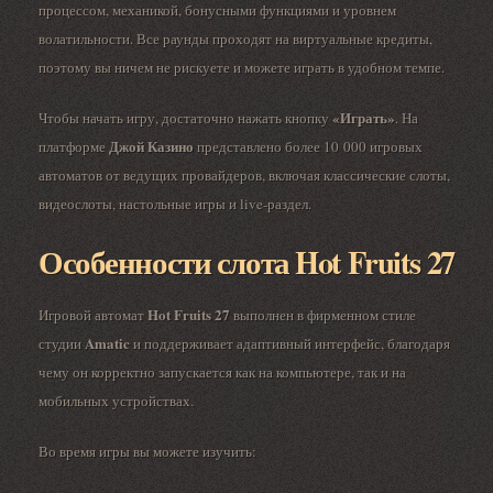
процессом, механикой, бонусными функциями и уровнем
волатильности. Все раунды проходят на виртуальные кредиты,
поэтому вы ничем не рискуете и можете играть в удобном темпе.
«Играть»
Чтобы начать игру, достаточно нажать кнопку
. На
Джой Казино
платформе
представлено более 10 000 игровых
автоматов от ведущих провайдеров, включая классические слоты,
видеослоты, настольные игры и live-раздел.
Особенности слота Hot Fruits 27
Hot Fruits 27
Игровой автомат
выполнен в фирменном стиле
Amatic
студии
и поддерживает адаптивный интерфейс, благодаря
чему он корректно запускается как на компьютере, так и на
мобильных устройствах.
Во время игры вы можете изучить: