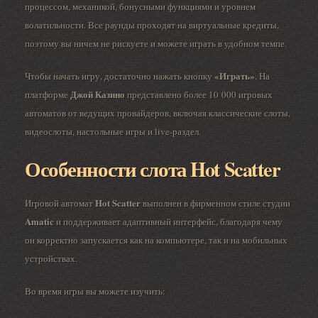
процессом, механикой, бонусными функциями и уровнем
волатильности. Все раунды проходят на виртуальные кредиты,
поэтому вы ничем не рискуете и можете играть в удобном темпе.
«Играть»
Чтобы начать игру, достаточно нажать кнопку
. На
Джой Казино
платформе
представлено более 10 000 игровых
автоматов от ведущих провайдеров, включая классические слоты,
видеослоты, настольные игры и live-раздел.
Особенности слота Hot Scatter
Hot Scatter
Игровой автомат
выполнен в фирменном стиле студии
Amatic
и поддерживает адаптивный интерфейс, благодаря чему
он корректно запускается как на компьютере, так и на мобильных
устройствах.
Во время игры вы можете изучить: