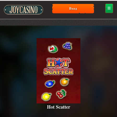
Вход
Hot Scatter