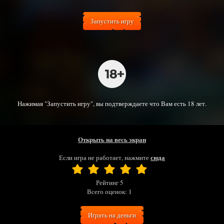
Запустить игру
Нажимая "Запустить игру", вы подтверждаете что Вам есть 18 лет.
Открыть на весь экран
сюда
Если игра не работает, нажмите
Рейтинг
5
Всего оценок:
1
Играть на деньги