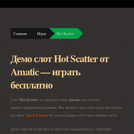
Главная
Игры
Hot Scatter
Демо слот Hot Scatter от
Amatic — играть
бесплатно
Hot Scatter
Amatic
Слот
от разработчика
доступен в
демонстрационном режиме. Вы можете запустить игру бесплатно
на сайте
Джой Казино
без регистрации и без пополнения счёта.
Демо-версия позволяет полностью ознакомиться с игровым