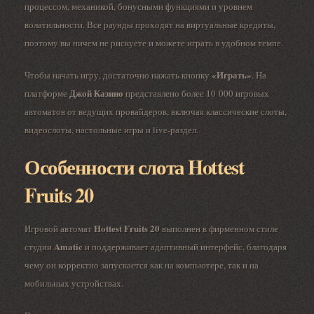
процессом, механикой, бонусными функциями и уровнем
волатильности. Все раунды проходят на виртуальные кредиты,
поэтому вы ничем не рискуете и можете играть в удобном темпе.
«Играть»
Чтобы начать игру, достаточно нажать кнопку
. На
Джой Казино
платформе
представлено более 10 000 игровых
автоматов от ведущих провайдеров, включая классические слоты,
видеослоты, настольные игры и live-раздел.
Особенности слота Hottest
Fruits 20
Hottest Fruits 20
Игровой автомат
выполнен в фирменном стиле
Amatic
студии
и поддерживает адаптивный интерфейс, благодаря
чему он корректно запускается как на компьютере, так и на
мобильных устройствах.