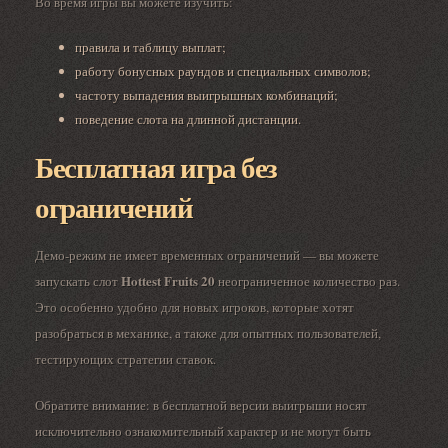
Во время игры вы можете изучить:
правила и таблицу выплат;
работу бонусных раундов и специальных символов;
частоту выпадения выигрышных комбинаций;
поведение слота на длинной дистанции.
Бесплатная игра без
ограничений
Демо-режим не имеет временных ограничений — вы можете
Hottest Fruits 20
запускать слот
неограниченное количество раз.
Это особенно удобно для новых игроков, которые хотят
разобраться в механике, а также для опытных пользователей,
тестирующих стратегии ставок.
Обратите внимание: в бесплатной версии выигрыши носят
исключительно ознакомительный характер и не могут быть