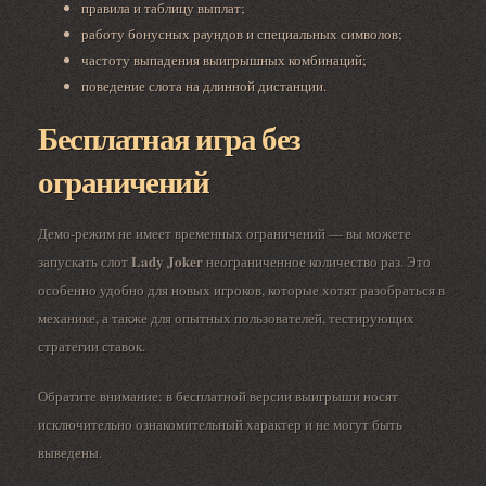
правила и таблицу выплат;
работу бонусных раундов и специальных символов;
частоту выпадения выигрышных комбинаций;
поведение слота на длинной дистанции.
Бесплатная игра без
ограничений
Демо-режим не имеет временных ограничений — вы можете
Lady Joker
запускать слот
неограниченное количество раз. Это
особенно удобно для новых игроков, которые хотят разобраться в
механике, а также для опытных пользователей, тестирующих
стратегии ставок.
Обратите внимание: в бесплатной версии выигрыши носят
исключительно ознакомительный характер и не могут быть
выведены.