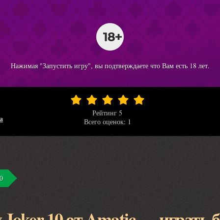
Нажимая "Запустить игру", вы подтверждаете что Вам есть 18 лет.
Рейтинг
5
а
Всего оценок:
1
0
 Joker 10 от Amatic — играть 