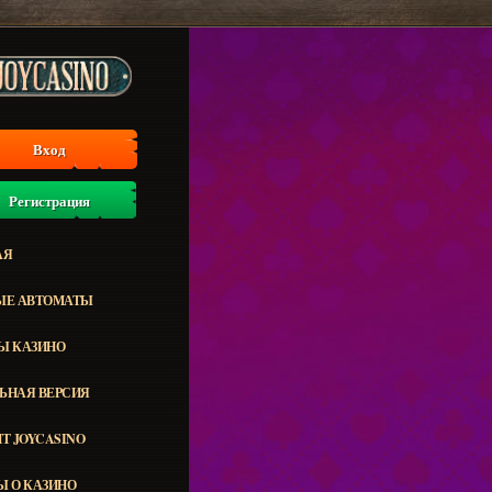
Вход
Регистрация
АЯ
ЫЕ АВТОМАТЫ
Ы КАЗИНО
ЬНАЯ ВЕРСИЯ
Т JOYCASINO
Ы О КАЗИНО