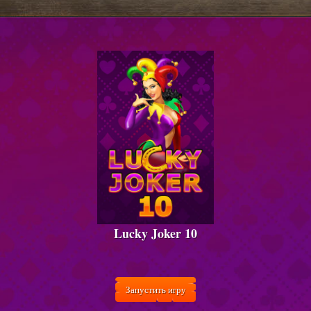
Lucky Joker 10
Запустить игру