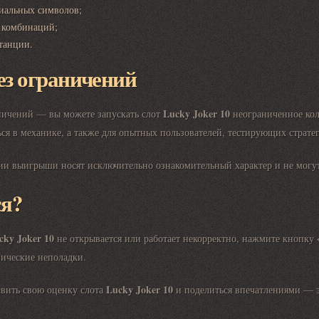
циальных символов;
 комбинаций;
танции.
ез ограничений
Lucky Joker 10
ничений — вы можете запускать слот
неограниченное кол
ься в механике, а также для опытных пользователей, тестирующих стратег
сии выигрыши носят исключительно ознакомительный характер и не могу
ся?
cky Joker 10
не открывается или работает некорректно, нажмите кнопку
нические неполадки.
Lucky Joker 10
авить свою оценку слота
и поделиться впечатлениями — 