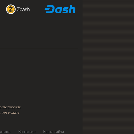
о вы рискуете
е, чем можете
азино
Контакты
Карта сайта