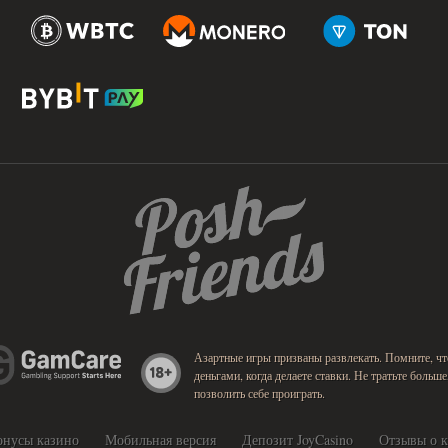
Азартные игры призваны развлекать. Помните, чт
деньгами, когда делаете ставки. Не тратьте больш
позволить себе проиграть.
онусы казино
Мобильная версия
Депозит JoyCasino
Отзывы о к