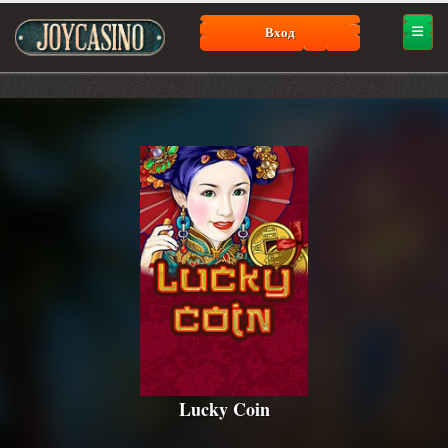
Вход
Lucky Coin