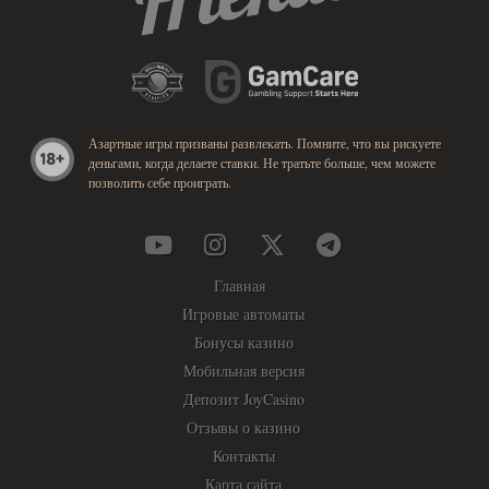
Азартные игры призваны развлекать. Помните, что вы рискуете
деньгами, когда делаете ставки. Не тратьте больше, чем можете
позволить себе проиграть.
Главная
Игровые автоматы
Бонусы казино
Мобильная версия
Депозит JoyCasino
Отзывы о казино
Контакты
Карта сайта