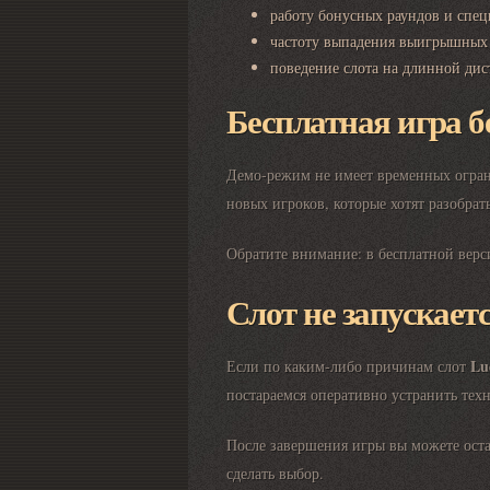
работу бонусных раундов и спе
частоту выпадения выигрышных
поведение слота на длинной дис
Бесплатная игра б
Демо-режим не имеет временных огра
новых игроков, которые хотят разобрат
Обратите внимание: в бесплатной вер
Слот не запускает
Lu
Если по каким-либо причинам слот
постараемся оперативно устранить тех
После завершения игры вы можете ост
сделать выбор.