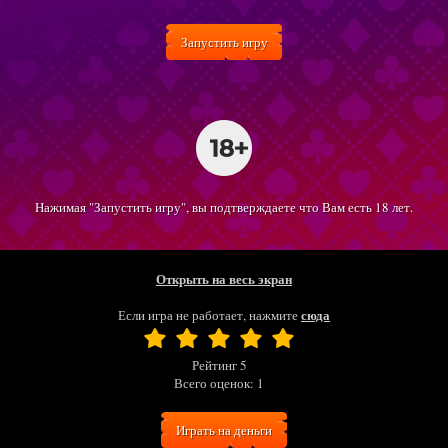
Запустить игру
Нажимая "Запустить игру", вы подтверждаете что Вам есть 18 лет.
Открыть на весь экран
сюда
Если игра не работает, нажмите
Рейтинг
5
Всего оценок:
1
Играть на деньги