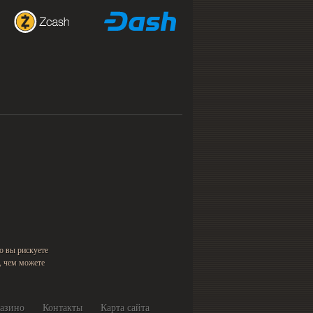
о вы рискуете
е, чем можете
азино
Контакты
Карта сайта