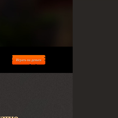
Играть на деньги
латно