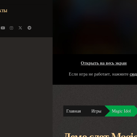
КТЫ
Открыть на весь экран
сюд
Если игра не работает, нажмите
Главная
Игры
Magic Idol
Демо слот Magic