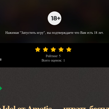
Нажимая "Запустить игру", вы подтверждаете что Вам есть 18 лет.
Рейтинг
5
а
Всего оценок:
1
 Idol от Amatic — играть бесп