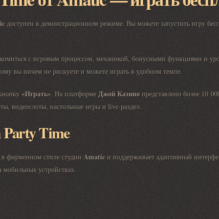
ic
доступен в демонстрационном режиме. Вы можете запустить игру бес
акомиться с игровым процессом, механикой, бонусными функциями и уро
тому вы ничем не рискуете и можете играть в удобном темпе.
«Играть»
Джой Казино
 кнопку
. На платформе
представлено более 10 00
ты, видеослоты, настольные игры и live-раздел.
 Party Time
Amatic
в фирменном стиле студии
и поддерживает адаптивный интерфей
на мобильных устройствах.