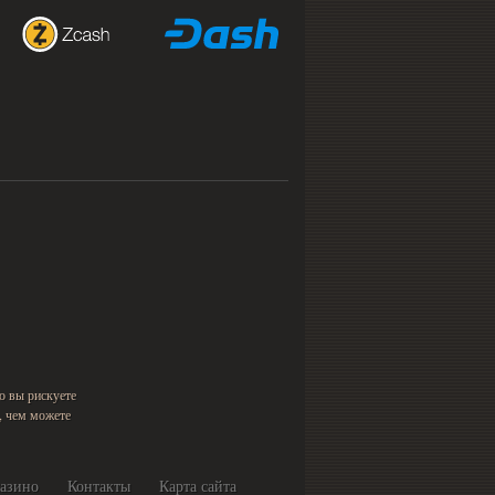
о вы рискуете
е, чем можете
азино
Контакты
Карта сайта