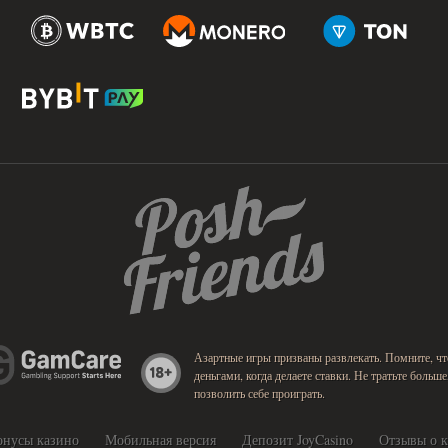
Азартные игры призваны развлекать. Помните, чт
деньгами, когда делаете ставки. Не тратьте больш
позволить себе проиграть.
онусы казино
Мобильная версия
Депозит JoyCasino
Отзывы о к