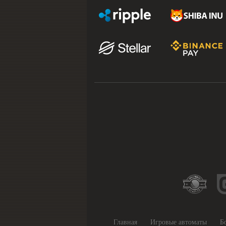
Главная
Игровые автоматы
Б