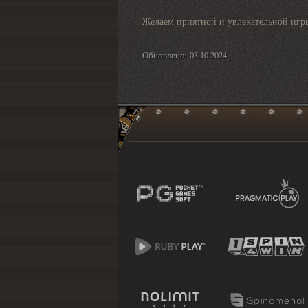
Желаем приятной и увлекательной игр
Обновлено:
03.10.2024