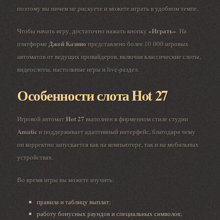
поэтому вы ничем не рискуете и можете играть в удобном темпе.
«Играть»
Чтобы начать игру, достаточно нажать кнопку
. На
Джой Казино
платформе
представлено более 10 000 игровых
автоматов от ведущих провайдеров, включая классические слоты,
видеослоты, настольные игры и live-раздел.
Особенности слота Hot 27
Hot 27
Игровой автомат
выполнен в фирменном стиле студии
Amatic
и поддерживает адаптивный интерфейс, благодаря чему
он корректно запускается как на компьютере, так и на мобильных
устройствах.
Во время игры вы можете изучить:
правила и таблицу выплат;
работу бонусных раундов и специальных символов;