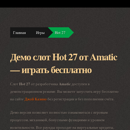
Главная
Игры
Hot 27
Демо слот Hot 27 от Amatic
— играть бесплатно
Hot 27
Amatic
Слот
от разработчика
доступен в
демонстрационном режиме. Вы можете запустить игру бесплатно
на сайте
Джой Казино
без регистрации и без пополнения счёта.
Демо-версия позволяет полностью ознакомиться с игровым
процессом, механикой, бонусными функциями и уровнем
волатильности. Все раунды проходят на виртуальные кредиты,