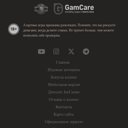
Азартные игры призваны развлекать. Помните, что вы рискуете
деньгами, когда делаете ставки. Не тратьте больше, чем можете
позволить себе проиграть.
Главная
Игровые автоматы
Бонусы казино
Мобильная версия
Депозит JoyCasino
Отзывы о казино
Контакты
Карта сайта
Официальное зеркало