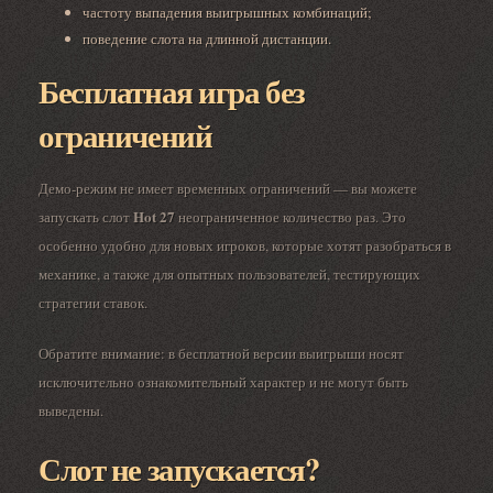
частоту выпадения выигрышных комбинаций;
поведение слота на длинной дистанции.
Бесплатная игра без
ограничений
Демо-режим не имеет временных ограничений — вы можете
Hot 27
запускать слот
неограниченное количество раз. Это
особенно удобно для новых игроков, которые хотят разобраться в
механике, а также для опытных пользователей, тестирующих
стратегии ставок.
Обратите внимание: в бесплатной версии выигрыши носят
исключительно ознакомительный характер и не могут быть
выведены.
Слот не запускается?