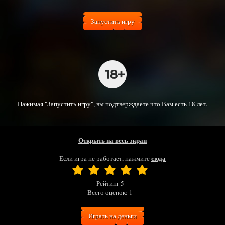
Запустить игру
Нажимая "Запустить игру", вы подтверждаете что Вам есть 18 лет.
Открыть на весь экран
сюда
Если игра не работает, нажмите
Рейтинг
5
Всего оценок:
1
Играть на деньги