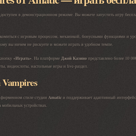
доступен в демонстрационном режиме. Вы можете запустить игру беспл
акомиться с игровым процессом, механикой, бонусными функциями и уро
тому вы ничем не рискуете и можете играть в удобном темпе.
«Играть»
Джой Казино
 кнопку
. На платформе
представлено более 10 00
ты, видеослоты, настольные игры и live-раздел.
 Vampires
Amatic
 фирменном стиле студии
и поддерживает адаптивный интерфейс,
на мобильных устройствах.