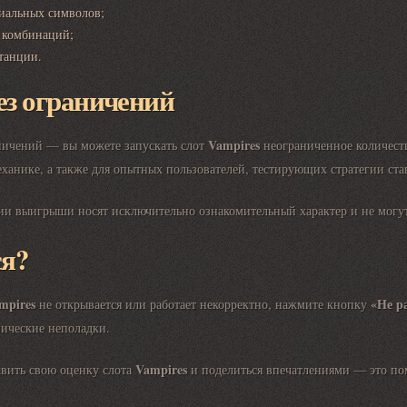
циальных символов;
 комбинаций;
танции.
ез ограничений
Vampires
ничений — вы можете запускать слот
неограниченное количеств
механике, а также для опытных пользователей, тестирующих стратегии ста
сии выигрыши носят исключительно ознакомительный характер и не могу
ся?
mpires
«Не р
не открывается или работает некорректно, нажмите кнопку
нические неполадки.
Vampires
авить свою оценку слота
и поделиться впечатлениями — это по