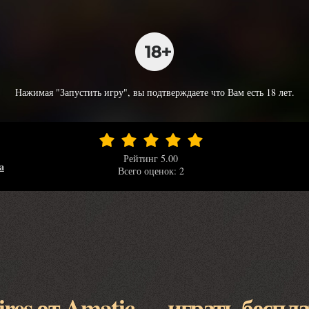
Нажимая "Запустить игру", вы подтверждаете что Вам есть 18 лет.
Рейтинг
5.00
а
Всего оценок:
2
res от Amatic — играть беспл