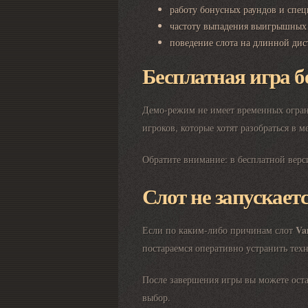
работу бонусных раундов и спе
частоту выпадения выигрышных
поведение слота на длинной дис
Бесплатная игра б
Демо-режим не имеет временных огра
игроков, которые хотят разобраться в 
Обратите внимание: в бесплатной вер
Слот не запускает
Va
Если по каким-либо причинам слот
постараемся оперативно устранить тех
После завершения игры вы можете ост
выбор.