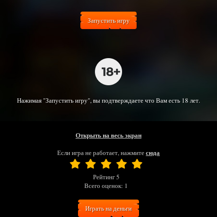
Запустить игру
Нажимая "Запустить игру", вы подтверждаете что Вам есть 18 лет.
Открыть на весь экран
сюда
Если игра не работает, нажмите
Рейтинг
5
Всего оценок:
1
Играть на деньги