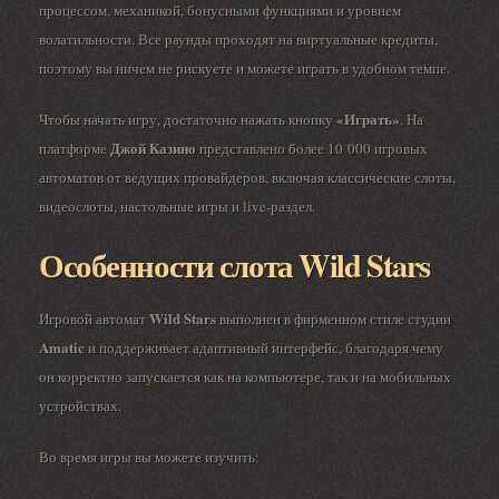
процессом, механикой, бонусными функциями и уровнем
волатильности. Все раунды проходят на виртуальные кредиты,
поэтому вы ничем не рискуете и можете играть в удобном темпе.
«Играть»
Чтобы начать игру, достаточно нажать кнопку
. На
Джой Казино
платформе
представлено более 10 000 игровых
автоматов от ведущих провайдеров, включая классические слоты,
видеослоты, настольные игры и live-раздел.
Особенности слота Wild Stars
Wild Stars
Игровой автомат
выполнен в фирменном стиле студии
Amatic
и поддерживает адаптивный интерфейс, благодаря чему
он корректно запускается как на компьютере, так и на мобильных
устройствах.
Во время игры вы можете изучить: