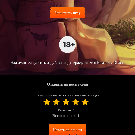
Запустить игру
Нажимая "Запустить игру", вы подтверждаете что Вам есть 18 лет.
Открыть на весь экран
сюда
Если игра не работает, нажмите
Рейтинг
5
Всего оценок:
1
Играть на деньги