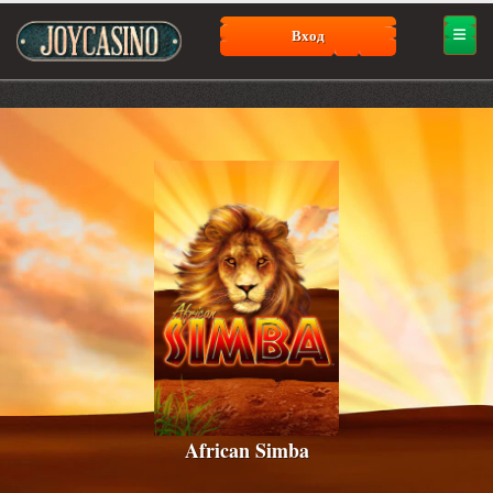
Вход
African Simba