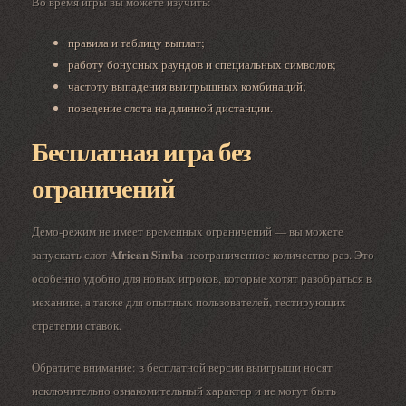
Во время игры вы можете изучить:
правила и таблицу выплат;
работу бонусных раундов и специальных символов;
частоту выпадения выигрышных комбинаций;
поведение слота на длинной дистанции.
Бесплатная игра без
ограничений
Демо-режим не имеет временных ограничений — вы можете
African Simba
запускать слот
неограниченное количество раз. Это
особенно удобно для новых игроков, которые хотят разобраться в
механике, а также для опытных пользователей, тестирующих
стратегии ставок.
Обратите внимание: в бесплатной версии выигрыши носят
исключительно ознакомительный характер и не могут быть