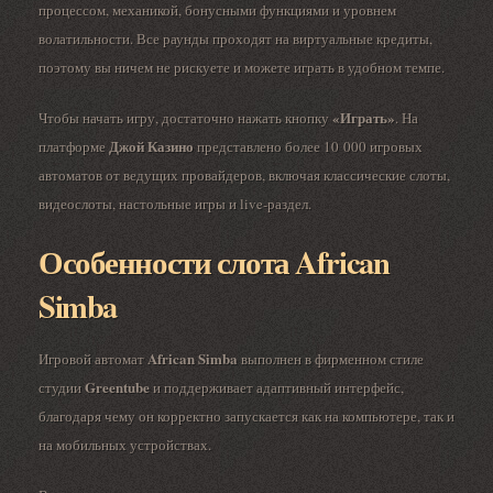
процессом, механикой, бонусными функциями и уровнем
волатильности. Все раунды проходят на виртуальные кредиты,
поэтому вы ничем не рискуете и можете играть в удобном темпе.
«Играть»
Чтобы начать игру, достаточно нажать кнопку
. На
Джой Казино
платформе
представлено более 10 000 игровых
автоматов от ведущих провайдеров, включая классические слоты,
видеослоты, настольные игры и live-раздел.
Особенности слота African
Simba
African Simba
Игровой автомат
выполнен в фирменном стиле
Greentube
студии
и поддерживает адаптивный интерфейс,
благодаря чему он корректно запускается как на компьютере, так и
на мобильных устройствах.