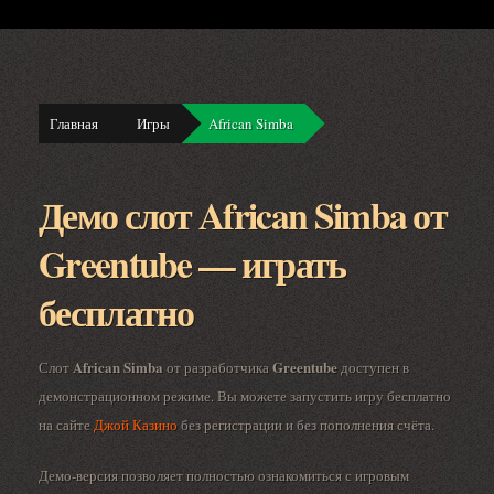
Главная
Игры
African Simba
Демо слот African Simba от
Greentube — играть
бесплатно
African Simba
Greentube
Слот
от разработчика
доступен в
демонстрационном режиме. Вы можете запустить игру бесплатно
на сайте
Джой Казино
без регистрации и без пополнения счёта.
Демо-версия позволяет полностью ознакомиться с игровым