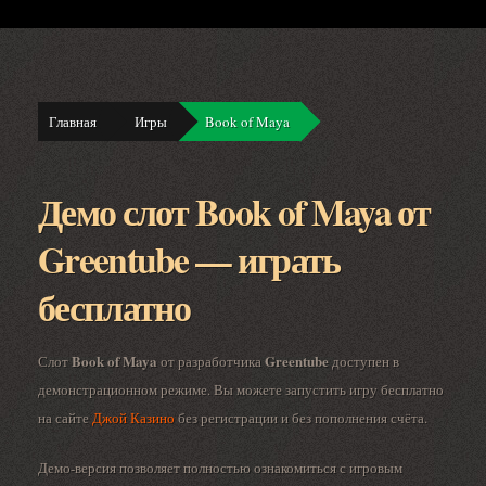
Главная
Игры
Book of Maya
Демо слот Book of Maya от
Greentube — играть
бесплатно
Book of Maya
Greentube
Слот
от разработчика
доступен в
демонстрационном режиме. Вы можете запустить игру бесплатно
на сайте
Джой Казино
без регистрации и без пополнения счёта.
Демо-версия позволяет полностью ознакомиться с игровым