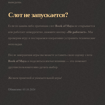
выведены.
Слот не запускается?
Book of Maya
Если по каким-либо причинам слот
не открывается
«Не работает»
или работает некорректно, нажмите кнопку
. Мы
проверим игру и постараемся оперативно устранить технические
неполадки.
После завершения игры вы можете оставить свою оценку слота
Book of Maya
и поделиться впечатлениями — это поможет
другим пользователям сделать выбор.
Желаем приятной и увлекательной игры!
Обновлено:
03.10.2024