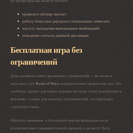
Во время игры вы можете изучить:
правила и таблицу выплат;
работу бонусных раундов и специальных символов;
частоту выпадения выигрышных комбинаций;
поведение слота на длинной дистанции.
Бесплатная игра без
ограничений
Демо-режим не имеет временных ограничений — вы можете
Book of Maya
запускать слот
неограниченное количество раз. Это
особенно удобно для новых игроков, которые хотят разобраться в
механике, а также для опытных пользователей, тестирующих
стратегии ставок.
Обратите внимание: в бесплатной версии выигрыши носят
исключительно ознакомительный характер и не могут быть