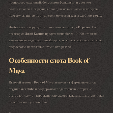
процессом, механикой, бонусными функциями и уровнем
волатильности. Все раунды проходят на виртуальные кредиты,
поэтому вы ничем не рискуете и можете играть в удобном темпе.
«Играть»
Чтобы начать игру, достаточно нажать кнопку
. На
Джой Казино
платформе
представлено более 10 000 игровых
автоматов от ведущих провайдеров, включая классические слоты,
видеослоты, настольные игры и live-раздел.
Особенности слота Book of
Maya
Book of Maya
Игровой автомат
выполнен в фирменном стиле
Greentube
студии
и поддерживает адаптивный интерфейс,
благодаря чему он корректно запускается как на компьютере, так и
на мобильных устройствах.