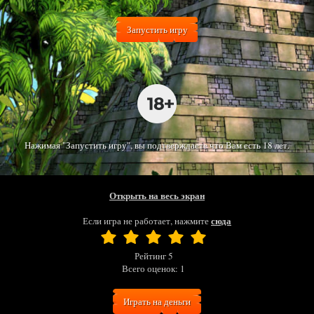
Запустить игру
Нажимая "Запустить игру", вы подтверждаете что Вам есть 18 лет.
Открыть на весь экран
сюда
Если игра не работает, нажмите
Рейтинг
5
Всего оценок:
1
Играть на деньги